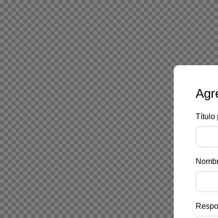
Agr
Título
Nombr
Respo