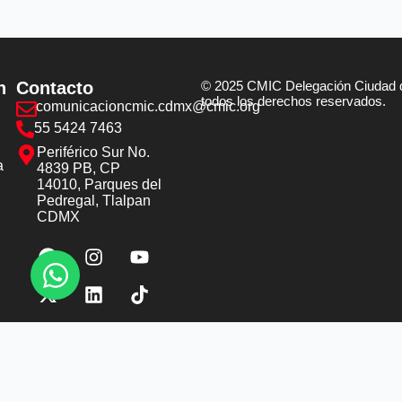
n
Contacto
© 2025 CMIC Delegación Ciudad 
todos los derechos reservados.
comunicacioncmic.cdmx@cmic.org
55 5424 7463
Periférico Sur No.
a
4839 PB, CP
14010, Parques del
Pedregal, Tlalpan
CDMX