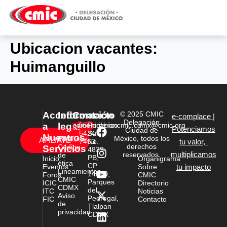
Ubicacion vacantes:
Huimanguillo
Accede
Información
Contacto
© 2025 CMIC
e-complace |
Delegación
a
legal
comunicacioncmic.cdmx@cmic.org
55
Periférico
Potenciamos
Ciudad de
5424
Sur
Nuestros
México, todos los
Estatutos
AFÍLIATE
7463
No.
tu valor,
derechos
Código
Servicios
4839
multiplicamos
reservados.
de
PB,
Inicio
Organigrama
ética
CP
Eventos
Sobre
tu impacto
Lineamientos
14010,
Foros
CMIC
CMIC
Parques
ICIC
Directorio
CDMX
del
ITC
Noticias
Aviso
Pedregal,
FIC
Contacto
de
Tlalpan
privacidad
CDMX